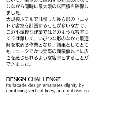
しながら同時に最大限の床面積を確保し
ました。
大規模ホテルでは整った長方形のユニッ
トで客室を計画することが多いなかで、
この小規模な建築ではそのような客室づ
くりは難しく、いびつな形のなかで最適
解を求める作業となり、結果としてとて
もユニークでかつ実際の面積値以上に広
さを感じられるような客室とすることが
できました。
DESIGN CHA
LLENGE
Its facade design emanates dignity by
combining vertical lines, an emphasis on
symmetry, and originality evoking the
uniqueness of Asakusa's "chic" achieved
through combining expressive finishes
using Japan's advanced construction
techniques.
日本の高い施工技術を駆使して表情豊かな仕上
げを施して浅草の「粋」を感じさせる独自性
と、縦ラインを通すことや対称性を大事にする